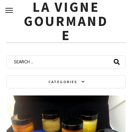
LA VIGNE
Skip
to
GOURMAND
content
Archives
E
Search
for:
CATEGORIES